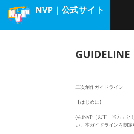
コ
NVP | 公式サイト
ン
テ
ン
ツ
へ
ス
GUIDELINE
キ
ッ
プ
二次創作ガイドライン
【はじめに】
(株)NVP（以下「当方
い、本ガイドラインを制定